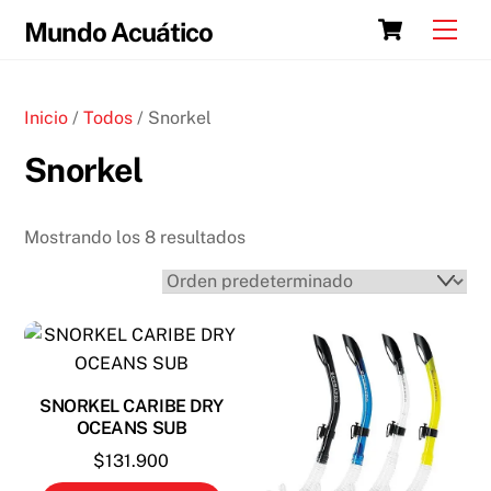
Skip
Cart
Men
Mundo Acuático
to
content
Inicio
/
Todos
/ Snorkel
Snorkel
Mostrando los 8 resultados
SNORKEL CARIBE DRY
OCEANS SUB
$
131.900