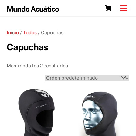
Skip
Cart
Men
Mundo Acuático
to
content
Inicio
/
Todos
/ Capuchas
Capuchas
Mostrando los 2 resultados