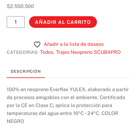
$
2.550.500
TRAJE
AÑADIR AL CARRITO
EVERFLEX
YULEX
3/2
Añadir a la lista de deseos
MM
Todos
Trajes Neopreno SCUBAPRO
CATEGORÍAS:
,
cantidad
DESCRIPCIÓN
100% en neopreno Everflex YULEX, elaborado a partir
de procesos amigables con el ambiente. Certificado
por la CE en Clase C; aplica la protección para
temperaturas del agua entre 16ºC – 24ºC. COLOR
NEGRO