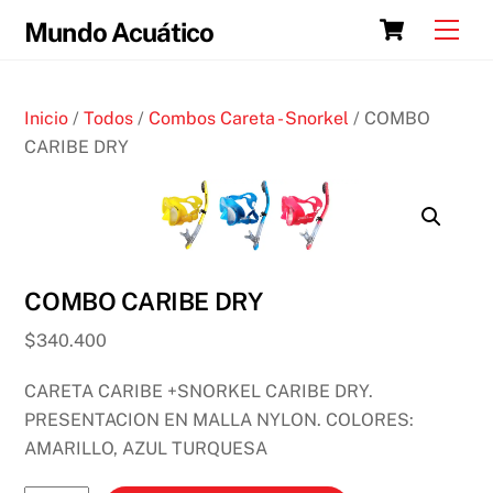
Skip
Cart
Men
Mundo Acuático
to
content
Inicio
/
Todos
/
Combos Careta - Snorkel
/ COMBO
CARIBE DRY
COMBO CARIBE DRY
$
340.400
CARETA CARIBE +SNORKEL CARIBE DRY.
PRESENTACION EN MALLA NYLON. COLORES:
AMARILLO, AZUL TURQUESA