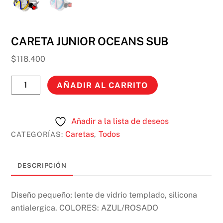
CARETA JUNIOR OCEANS SUB
$
118.400
CARETA
AÑADIR AL CARRITO
JUNIOR
OCEANS
SUB
Añadir a la lista de deseos
cantidad
Caretas
Todos
CATEGORÍAS:
,
DESCRIPCIÓN
Diseño pequeño; lente de vidrio templado, silicona
antialergica. COLORES: AZUL/ROSADO