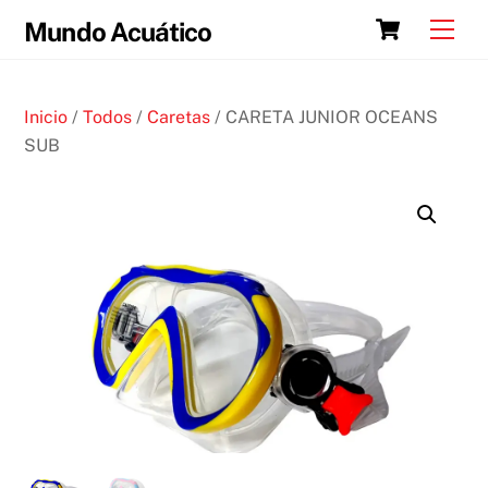
Skip
Cart
Men
Mundo Acuático
to
content
Inicio
/
Todos
/
Caretas
/ CARETA JUNIOR OCEANS
SUB