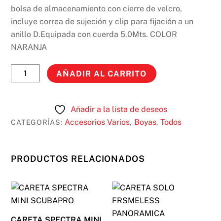
bolsa de almacenamiento con cierre de velcro,
incluye correa de sujeción y clip para fijación a un
anillo D.Equipada con cuerda 5.0Mts. COLOR
NARANJA
BOYA
AÑADIR AL CARRITO
AC-
40.541.000
SCUBAPRO
Añadir a la lista de deseos
cantidad
Accesorios Varios
Boyas
Todos
CATEGORÍAS:
,
,
PRODUCTOS RELACIONADOS
CARETA SPECTRA MINI