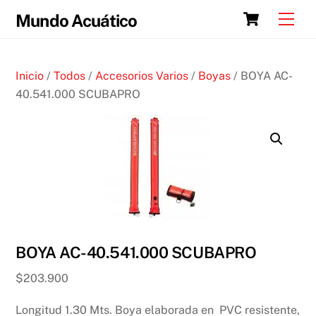
Skip
Cart
Men
Mundo Acuático
to
content
Inicio
/
Todos
/
Accesorios Varios
/
Boyas
/ BOYA AC-
40.541.000 SCUBAPRO
BOYA AC-40.541.000 SCUBAPRO
$
203.900
Longitud 1.30 Mts. Boya elaborada en PVC resistente,