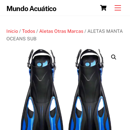
Skip
Cart
Men
Mundo Acuático
to
content
Inicio
/
Todos
/
Aletas Otras Marcas
/ ALETAS MANTA
OCEANS SUB